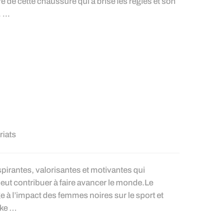
e de cette chaussure qui a brisé les règles et son
. …
riats
pirantes, valorisantes et motivantes qui
ut contribuer à faire avancer le monde.Le
à l’impact des femmes noires sur le sport et
ike …